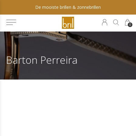
De mooiste brillen & zonnebrillen
0
Barton Perreira