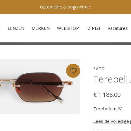
Optometrie & oogcontrole
N
LENZEN
MERKEN
WEBSHOP
IZIPIZI
Vacatures
SATO
Terebell
€ 1.185,00
Terebellum IV
Lees de volledige