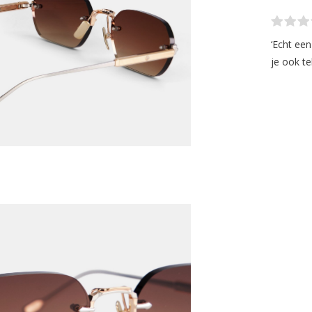
‘Echt ee
je ook te