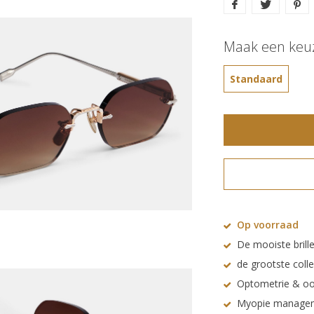
Maak een keu
Standaard
Op voorraad
De mooiste brille
de grootste coll
Optometrie & oo
Myopie manage