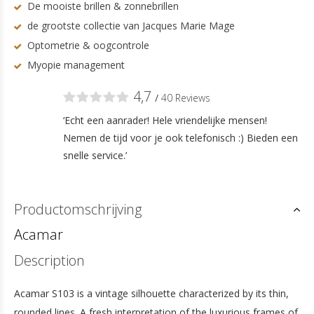
De mooiste brillen & zonnebrillen
de grootste collectie van Jacques Marie Mage
Optometrie & oogcontrole
Myopie management
4,7
/
40 Reviews
‘Echt een aanrader! Hele vriendelijke mensen!
Nemen de tijd voor je ook telefonisch :) Bieden een
snelle service.’
Productomschrijving
Acamar
Description
Acamar S103 is a vintage silhouette characterized by its thin,
rounded lines. A fresh interpretation of the luxurious frames of