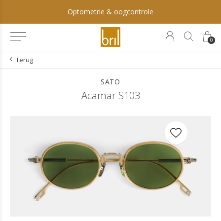
Optometrie & oogcontrole
0
Terug
SATO
Acamar S103