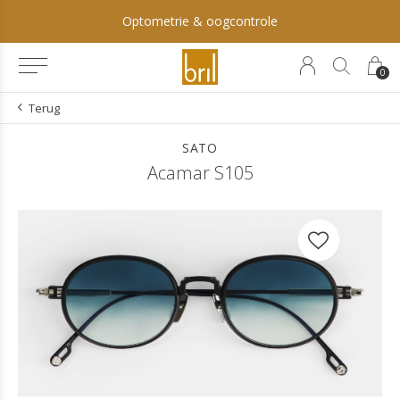
Optometrie & oogcontrole
0
Terug
SATO
Acamar S105