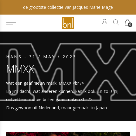
de grootste collectie van Jacques Marie Mage
0
HANS - 31 / MAY / 2023
MMXX
Wat een gaaf nieuw merk: MMXX <br />
En Jim dacht, wat anderen kunnen, kan ik ook. En zo is hij
ontzettend mooie brillen gaan maken.<br />
Dus gewoon uit Nederland, maar gemaakt in Japan