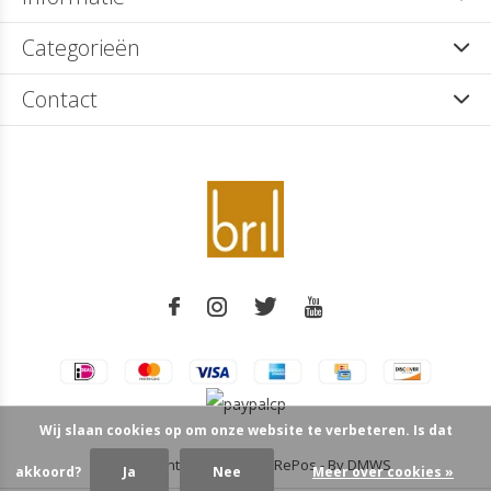
Categorieën
Contact
Wij slaan cookies op om onze website te verbeteren. Is dat
© Copyright
2026
- Theme RePos - By
DMWS
akkoord?
Ja
Nee
Meer over cookies »