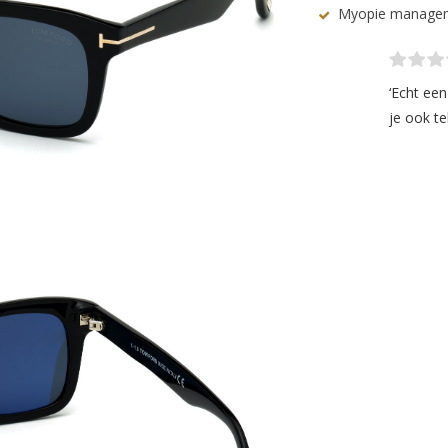
Myopie manage
‘Echt ee
je ook te