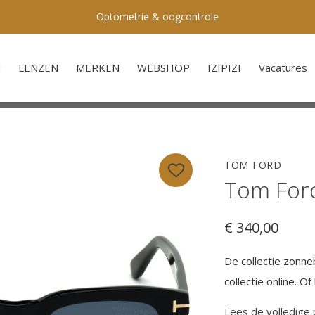
Optometrie & oogcontrole
N
LENZEN
MERKEN
WEBSHOP
IZIPIZI
Vacatures
TOM FORD
Tom For
€ 340,00
De collectie zonne
collectie online. 
Lees de volledige