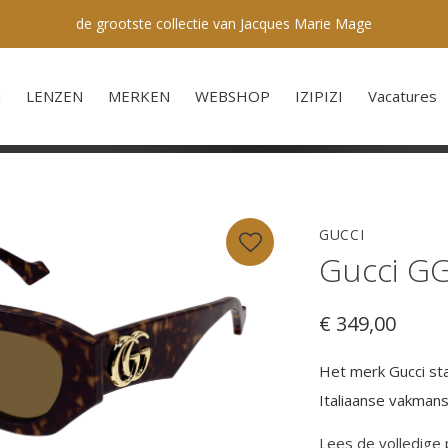
de grootste collectie van Jacques Marie Mage
N
LENZEN
MERKEN
WEBSHOP
IZIPIZI
Vacatures
GUCCI
Gucci GG
€ 349,00
Het merk Gucci st
Italiaanse vakmans
Lees de volledige