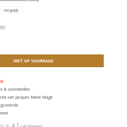
Vergelijk
ze:
NIET OP VOORRAAD
ad
n & zonnebrillen
ectie van Jacques Marie Mage
gcontrole
ment
4,7
/
40 Reviews