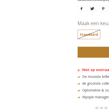
Maak een keu
Standaard
Niet op voorra
De mooiste brille
de grootste coll
Optometrie & oo
Myopie manage