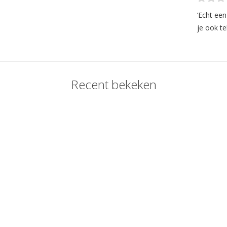
‘Echt ee
je ook te
Recent bekeken