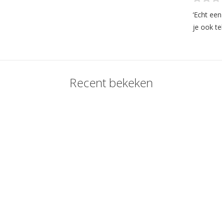
‘Echt ee
je ook te
Recent bekeken