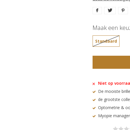
Maak een keu
Standaard
Niet op voorra
De mooiste brille
de grootste coll
Optometrie & oo
Myopie manage