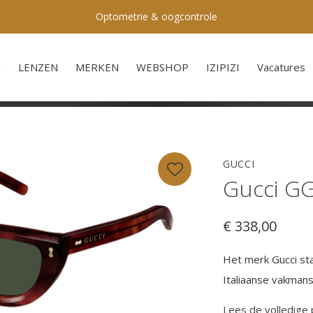
Optometrie & oogcontrole
N
LENZEN
MERKEN
WEBSHOP
IZIPIZI
Vacatures
GUCCI
Gucci GG
€ 338,00
Het merk Gucci st
Italiaanse vakmans
Lees de volledige