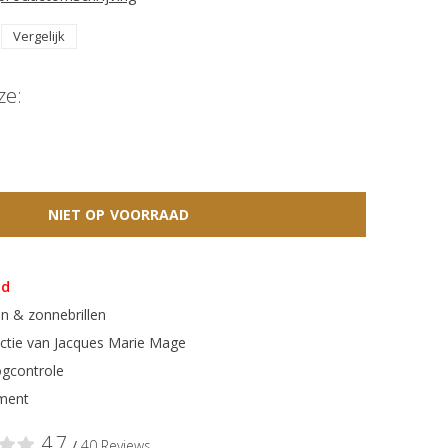
Vergelijk
ze:
NIET OP VOORRAAD
ad
n & zonnebrillen
ectie van Jacques Marie Mage
gcontrole
ment
4,7
/
40 Reviews