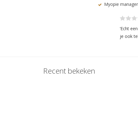
Myopie manage
‘Echt ee
je ook te
Recent bekeken