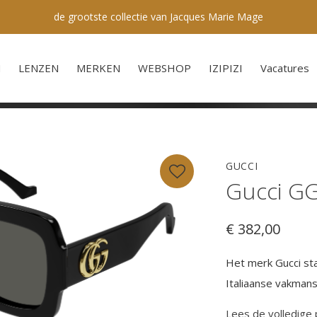
de grootste collectie van Jacques Marie Mage
N
LENZEN
MERKEN
WEBSHOP
IZIPIZI
Vacatures
GUCCI
Gucci GG
€ 382,00
Het merk Gucci st
Italiaanse vakmans
Lees de volledige