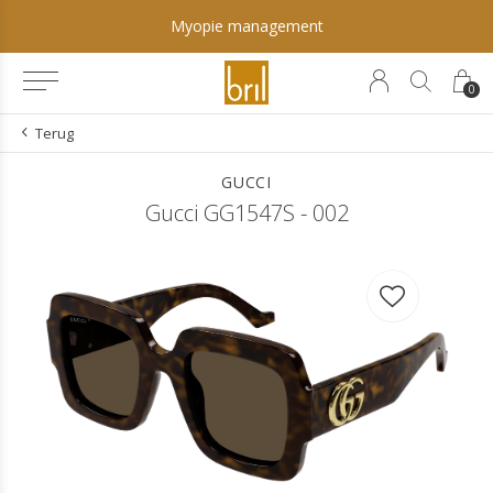
Myopie management
0
Terug
GUCCI
Gucci GG1547S - 002