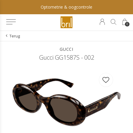
Optometrie & oogcontrole
0
Terug
GUCCI
Gucci GG1587S - 002