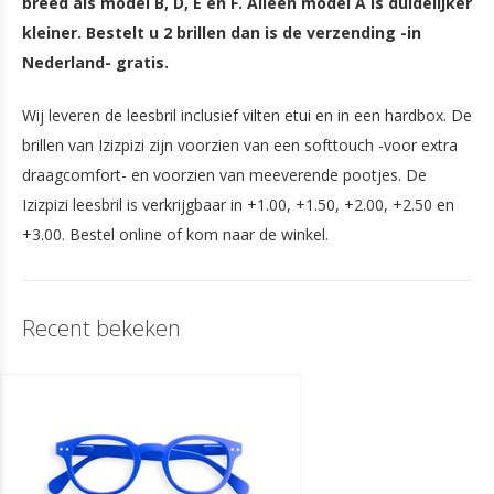
breed als model B, D, E en F. Alleen model A is duidelijker
kleiner. Bestelt u 2 brillen dan is de verzending -in
Nederland- gratis.
Wij leveren de leesbril inclusief vilten etui en in een hardbox. De
brillen van Izizpizi zijn voorzien van een softtouch -voor extra
draagcomfort- en voorzien van meeverende pootjes. De
Izizpizi leesbril is verkrijgbaar in +1.00, +1.50, +2.00, +2.50 en
+3.00. Bestel online of kom naar de winkel.
Recent bekeken