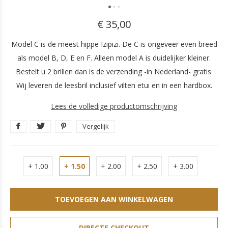
€ 35,00
Model C is de meest hippe Izipizi. De C is ongeveer even breed
als model B, D, E en F. Alleen model A is duidelijker kleiner.
Bestelt u 2 brillen dan is de verzending -in Nederland- gratis.
Wij leveren de leesbril inclusief vilten etui en in een hardbox.
Lees de volledige productomschrijving
Vergelijk
+ 1.00
+ 1.50
+ 2.00
+ 2.50
+ 3.00
TOEVOEGEN AAN WINKELWAGEN
DIRECTE CHECKOUT