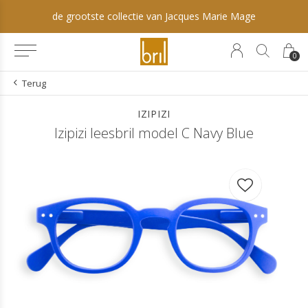
arie Mage
Optometrie & oogcontrole
0
Terug
IZIPIZI
Izipizi leesbril model C Navy Blue