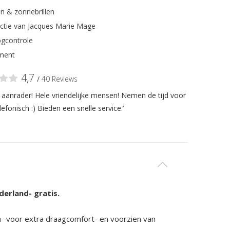
n & zonnebrillen
ectie van Jacques Marie Mage
gcontrole
ment
4,7
/
40 Reviews
n aanrader! Hele vriendelijke mensen! Nemen de tijd voor
lefonisch :) Bieden een snelle service.’
derland- gratis.
ouch -voor extra draagcomfort- en voorzien van