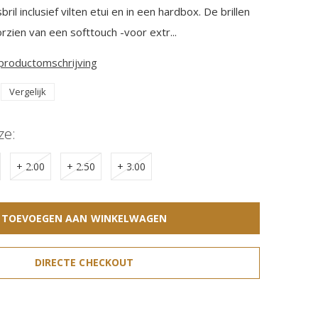
ril inclusief vilten etui en in een hardbox. De brillen
oorzien van een softtouch -voor extr...
 productomschrijving
Vergelijk
ze:
+ 2.00
+ 2.50
+ 3.00
TOEVOEGEN AAN WINKELWAGEN
DIRECTE CHECKOUT