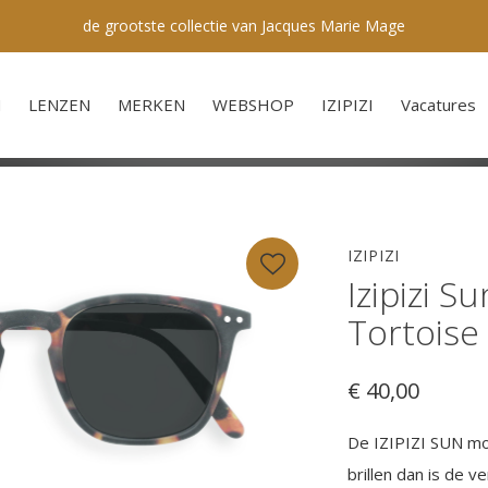
Optometrie & oogcontrole
N
LENZEN
MERKEN
WEBSHOP
IZIPIZI
Vacatures
IZIPIZI
Izipizi S
Tortoise
€ 40,00
De IZIPIZI SUN mod
brillen dan is de v