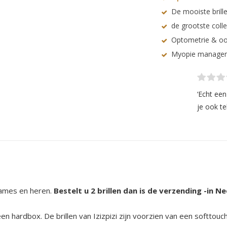
De mooiste brille
de grootste coll
Optometrie & oo
Myopie manage
‘Echt ee
je ook te
ames en heren.
Bestelt u 2 brillen dan is de verzending -in Ne
in een hardbox. De brillen van Izizpizi zijn voorzien van een softt