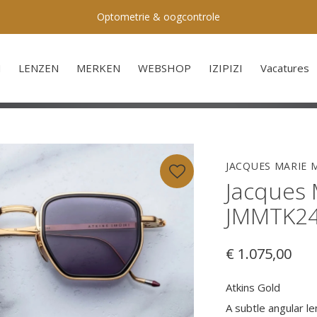
Optometrie & oogcontrole
N
LENZEN
MERKEN
WEBSHOP
IZIPIZI
Vacatures
JACQUES MARIE 
Jacques 
JMMTK2
€ 1.075,00
Atkins Gold
A subtle angular l