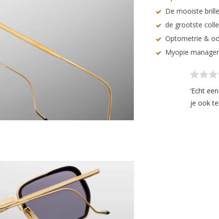
De mooiste brille
de grootste coll
Optometrie & oo
Myopie manage
‘Echt ee
je ook te