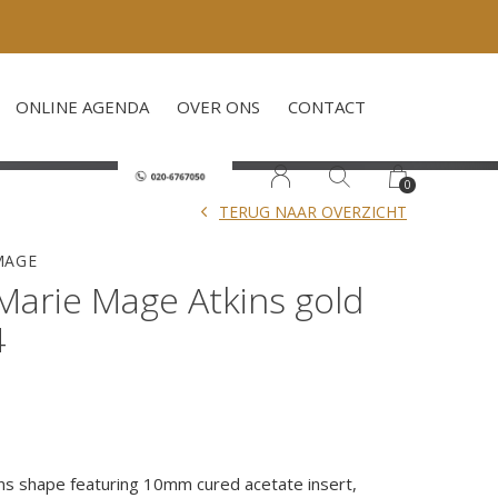
ONLINE AGENDA
OVER ONS
CONTACT
0
TERUG NAAR OVERZICHT
MAGE
Marie Mage Atkins gold
4
ens shape featuring 10mm cured acetate insert,