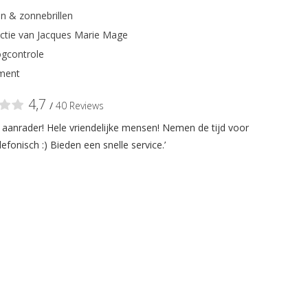
n & zonnebrillen
ectie van Jacques Marie Mage
gcontrole
ment
4,7
/
40 Reviews
n aanrader! Hele vriendelijke mensen! Nemen de tijd voor
lefonisch :) Bieden een snelle service.’