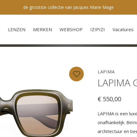
de grootste collectie van Jacques Marie Mage
N
LENZEN
MERKEN
WEBSHOP
IZIPIZI
Vacatures
LAPIMA
LAPIMA Ga
€ 550,00
LAPIMA is een luxe
onafhankelijk. Beï
architectuur en be