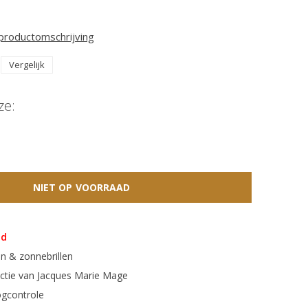
 productomschrijving
Vergelijk
ze:
NIET OP VOORRAAD
ad
n & zonnebrillen
ectie van Jacques Marie Mage
gcontrole