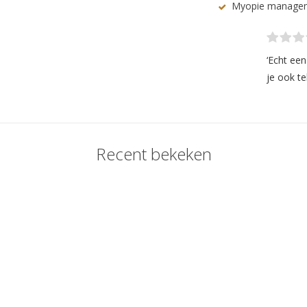
Myopie manage
‘Echt ee
je ook te
Recent bekeken