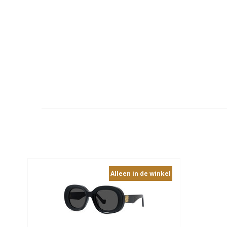
ㅤAlleen in de winkelㅤ