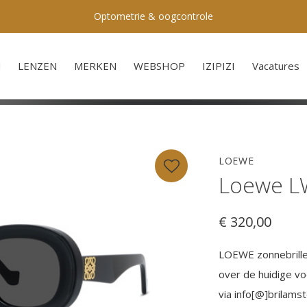
Optometrie & oogcontrole
N
LENZEN
MERKEN
WEBSHOP
IZIPIZI
Vacatures
LOEWE
Loewe L
€ 320,00
LOEWE zonnebrillen
over de huidige vo
via info[@]brilams