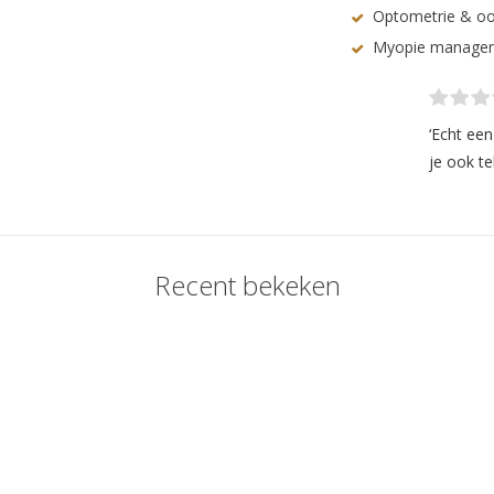
Optometrie & oo
Myopie manage
‘Echt ee
je ook te
Recent bekeken