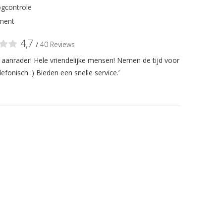
gcontrole
ment
4,7
/
40 Reviews
n aanrader! Hele vriendelijke mensen! Nemen de tijd voor
lefonisch :) Bieden een snelle service.’