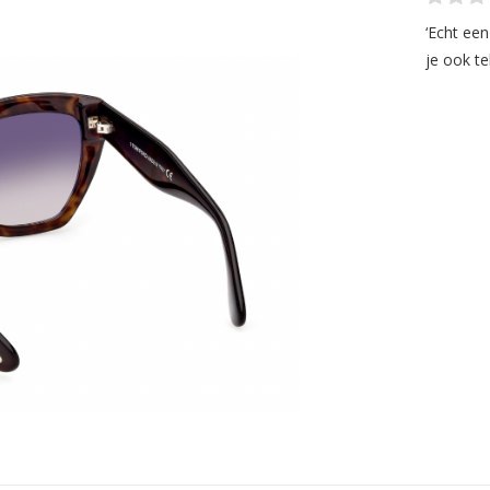
‘Echt ee
je ook te