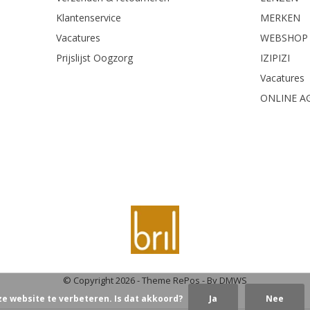
Klantenservice
MERKEN
Vacatures
WEBSHOP
Prijslijst Oogzorg
IZIPIZI
Vacatures
ONLINE A
© Copyright
2026
- Theme RePos - By
DMWS
ze website te verbeteren. Is dat akkoord?
Ja
Nee