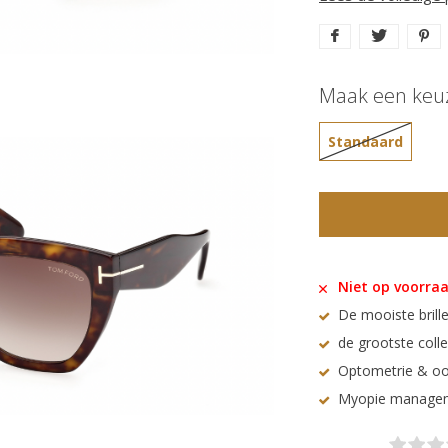
Maak een keu
Standaard
Niet op voorra
De mooiste brille
de grootste coll
Optometrie & oo
Myopie manage