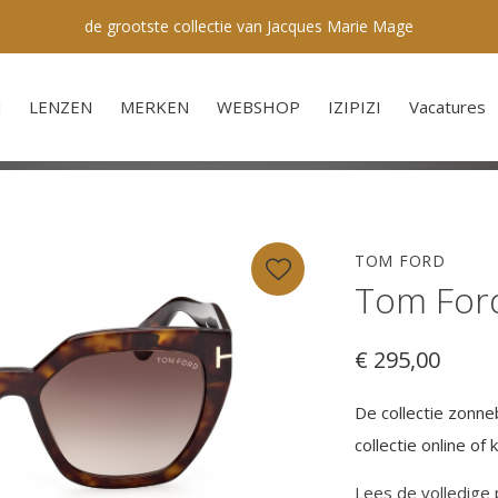
de grootste collectie van Jacques Marie Mage
N
LENZEN
MERKEN
WEBSHOP
IZIPIZI
Vacatures
TOM FORD
Tom For
€ 295,00
De collectie zonne
collectie online o
Lees de volledige