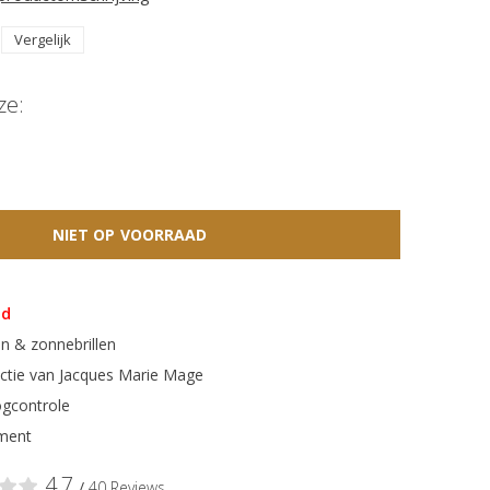
Vergelijk
ze:
NIET OP VOORRAAD
ad
n & zonnebrillen
ectie van Jacques Marie Mage
gcontrole
ment
4,7
/
40 Reviews