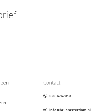
rief
ieën
Contact
020-6767050
AZEN
info@brilamsterdam.nl