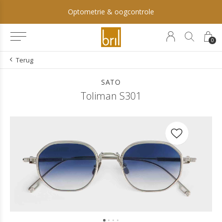
Optometrie & oogcontrole
0
Terug
SATO
Toliman S301