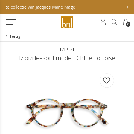
Optometrie & oogcontrole
0
Terug
IZIPIZI
Izipizi leesbril model D Blue Tortoise